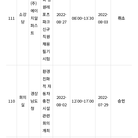
(주)
원레
에이
소강
포츠
2022-
2022-
111
치알
08:00~13:30
취소
당
파크
08-27
08-03
퍼스
신규
트
직원
채용
필기
시험
환경
친화
적 자
경상
동차
회의
2022-
2022-
110
남도
충전
12:00~17:00
승인
실
08-02
07-29
청
시설
관련
회의
개최