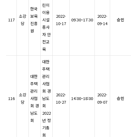
린이
한국
이용
소강
보육
2022-
2022-
117
시설
09:30~17:30
승인
당
진흥
10-17
09-14
종사
원
자 안
전교
육
대한
주택
대한
관리
주택
사협
관리
회 경
소강
2022-
2022-
116
사협
남도
14:00~18:00
승인
당
10-27
09-07
회 경
회
남도
2022
회
년 정
기총
회