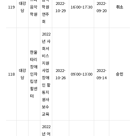
대강
2022-
2022-
119
음악
학원
16:00~17:30
취소
당
10-29
09-20
학원
연주
회
2022
년 사
회서
한울
비스
타리
지원
장애
대강
사업
2022-
2022-
118
인자
09:00~13:00
승인
당
장애
10-26
09-14
립생
인 활
활센
동지
터
원사
보수
교육
2022
년 어