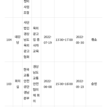
정비
사업
조합
사단
법인
옥외
경상
광고
대강
2022-
2022-
104
남도
업 종
13:00~17:00
취소
당
07-19
05-30
옥외
사자
광고
교육
협회
경상
한국
남도
교통
교통
회의
안전
2022-
2022-
103
안전
15:00~18:00
승인
실
공단
06-08
05-23
협의
경남
체 회
본부
의