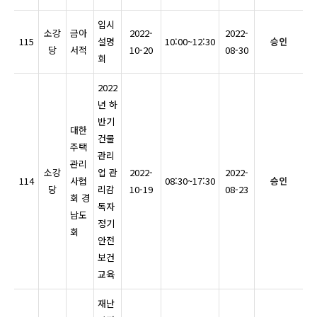
입시
소강
금아
2022-
2022-
115
설명
10:00~12:30
승인
당
서적
10-20
08-30
회
2022
년 하
반기
대한
건물
주택
관리
관리
소강
업 관
2022-
2022-
114
사협
08:30~17:30
승인
당
리감
10-19
08-23
회 경
독자
남도
정기
회
안전
보건
교육
재난