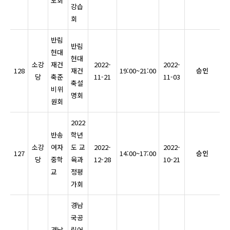
도회
강습
회
반림
반림
현대
현대
소강
재건
2022-
2022-
128
재건
19:00~21:00
승인
당
축준
11-21
11-03
축설
비위
명회
원회
2022
반송
학년
소강
여자
도 교
2022-
2022-
127
14:00~17:00
승인
당
중학
육과
12-28
10-21
교
정평
가회
경남
국공
경남
립어