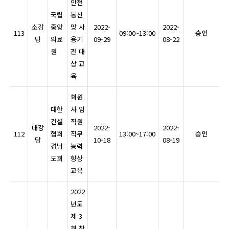
안전
국립
통신
소강
중앙
망 사
2022-
2022-
113
09:00~13:00
승인
당
의료
용기
09-29
08-22
원
관 대
상 교
육
회원
대한
사 임
건설
직원
대강
2022-
2022-
112
협회
직무
13:00~17:00
승인
당
10-18
08-19
경남
능력
도회
향상
교육
2022
년도
제 3
회 창