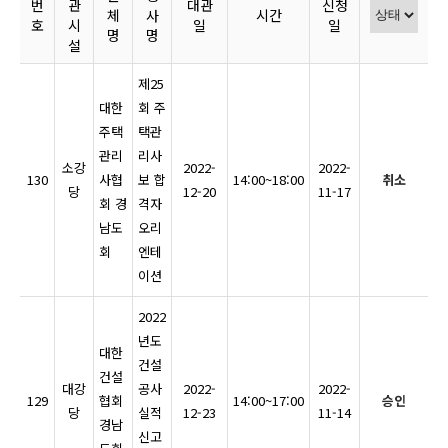
번
관
대관
신청
체
사
시간
호
시
일
일
명
명
설
제25
대한
회 주
주택
택관
관리
리사
소강
2022-
2022-
130
사협
보 합
14:00~18:00
취소
당
12-20
11-17
회 경
격자
남도
오리
회
엔테
이션
2022
년도
대한
건설
건설
대강
공사
2022-
2022-
129
협회
14:00~17:00
승인
당
실적
12-23
11-14
경남
신고