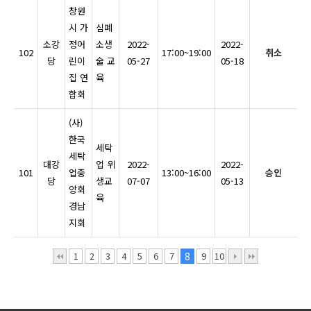
창원
시 가
심폐
소강
정어
소생
2022-
2022-
102
17:00~19:00
취소
당
린이
술 교
05-27
05-18
집 연
육
합회
(사)
한국
세탁
세탁
대강
업 위
2022-
2022-
101
업중
13:00~16:00
승인
당
생교
07-07
05-13
앙회
육
경남
지회
1
2
3
4
5
6
7
8
9
10