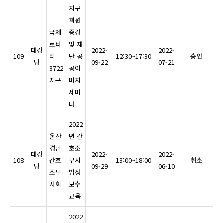
지구
회원
국제
증강
로타
및 재
대강
2022-
2022-
109
리
단 공
12:30~17:30
승인
당
09-22
07-21
3722
공이
지구
미지
세미
나
2022
울산
년 간
경남
호조
대강
2022-
2022-
108
간호
무사
13:00~18:00
취소
당
09-29
06-10
조무
법정
사회
보수
교육
2022