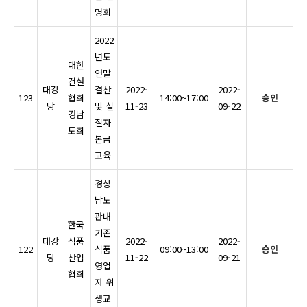
명회
2022
년도
대한
연말
건설
대강
결산
2022-
2022-
123
협회
14:00~17:00
승인
당
및 실
11-23
09-22
경남
질자
도회
본금
교육
경상
남도
관내
한국
기존
대강
식품
2022-
2022-
122
식품
09:00~13:00
승인
당
산업
11-22
09-21
영업
협회
자 위
생교