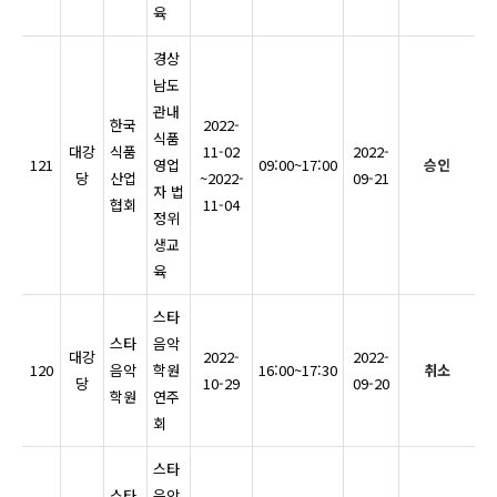
육
경상
남도
관내
한국
2022-
식품
대강
식품
11-02
2022-
121
영업
09:00~17:00
승인
당
산업
~2022-
09-21
자 법
협회
11-04
정위
생교
육
스타
스타
음악
대강
2022-
2022-
120
음악
학원
16:00~17:30
취소
당
10-29
09-20
학원
연주
회
스타
스타
음악