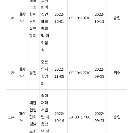
국공
린이
대강
립어
집연
2022-
2022-
126
09:30~13:30
승인
당
린이
합회
12-01
10-13
집연
총회
합회
및 이
취임
식
중등
대강
입시
2022-
2022-
125
웅진
09:30~12:30
취소
당
설명
11-08
09-29
회
중대
대한
재해
건설
처벌
대강
2022-
2022-
124
협회
법 대
14:00~17:00
승인
당
10-19
09-23
경남
응방
도회
안 설