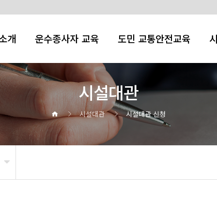
소개
운수종사자 교육
도민 교통안전교육
시설대관
시설대관
시설대관 신청