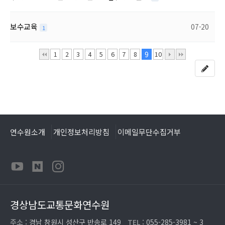
보수교육
07-20
1
1
2
3
4
5
6
7
8
9
10
연수원소개
개인정보처리방침
이메일무단수집거부
경상남도교통문화연수원
주소 :
경남 창원시 성산구 반송로 149
TEL :
055-285-3981 ~ 3