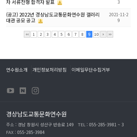
차 서류전형 합격자 발표
3
(공고) 2022년 경상남도교통문화연수원 갤러리
2021-11-2
대관 공모 공고
9
1
2
3
4
5
6
7
8
9
10
연수원소개
개인정보처리방침
이메일무단수집거부
경상남도교통문화연수원
주소 :
경남 창원시 성산구 반송로 149
TEL :
055-285-3981 ~ 3
FAX :
055-285-3984