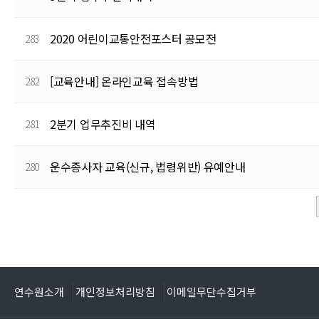
2020 어린이교통안전포스터 공모전
283
[교육안내] 온라인교육 접속방법
282
2분기 업무추진비 내역
281
운수종사자 교육(신규, 법령위반) 유예안내
280
전
다음
맨끝
연수원소개
개인정보처리방침
이메일무단수집거부