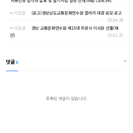
서류전형 합격자 발표 및 필기시험 일정 안내.hwp (206.5K)
이전글
(공고)경상남도교통문화연수원 갤러리 대관 공모 공고
20.04.28
다음글
경남 교통문화연수원 제15대 최광식 이사장 선출(재
선)
20.02.25
댓글
0
등록된 댓글이 없습니다.