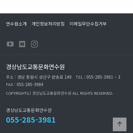
연수원소개
개인정보처리방침
이메일무단수집거부
경상남도교통문화연수원
주소 :
경남 창원시 성산구 반송로 149
TEL :
055-285-3981 ~ 3
FAX :
055-285-3984
COPYRIGHT(c)
경상남도교통문화연수원
ALL RIGHTS RESERVED.
경상남도교통문화연수원
055-285-3981
arrow_upward