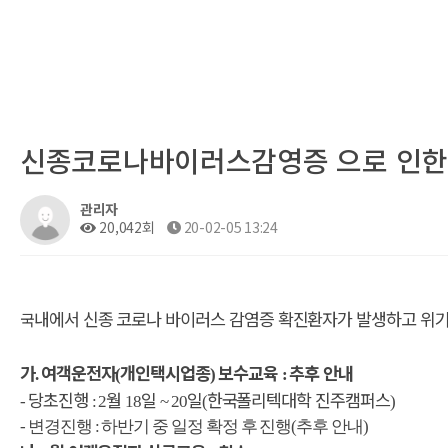
신종코로나바이러스감영증 으로 인한
관리자
20,042회
20-02-05 13:24
내에서 신종 코로나 바이러스 감염증 확진환자가 발생하고 위
국
가
여객운전자
개인택시업종
보수교육
추후 안내
.
(
)
:
당초진행
월
일
일
한국폴리텍대학 진주캠퍼스
-
: 2
18
~ 20
(
)
-
변경진행
:
하반기 중 일정 확정 후 진행
(
추후 안내
)