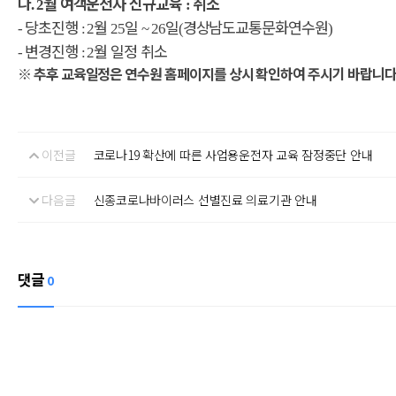
나
월 여객운전자 신규교육
취소
. 2
:
당초진행
월
일
일
경상남도교통문화연수원
-
: 2
25
~ 26
(
)
변경진행
월 일정 취소
-
: 2
※ 추후 교육일정은 연수원 홈페이지를 상시 확인하여 주시기 바랍니
이전글
코로나19 확산에 따른 사업용운전자 교육 잠정중단 안내
다음글
신종코로나바이러스 선별진료 의료기관 안내
댓글
0